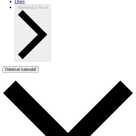
Dnes
Následující
Akce
Odebírat kalendář