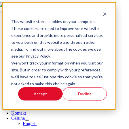
Skip
to
Toggle
content
Navigation
Domov
This website stores cookies on your computer.
O ABSL
These cookies are used to improve your website
Management a tým
experience and provide more personalized services
Členství v ABSL
Naši členové
to you, both on this website and through other
Events
media. To find out more about the cookies we use,
Event Calendar
see our Privacy Policy.
ABSL Fusion
ABSL Fusion
We won't track your information when you visit our
MBA V OBLASTI GLOBÁLNÍCH
site. But in order to comply with your preferences,
PODNIKOVÝCH SLUŽEB
we'll have to use just one tiny cookie so that you're
Fusion Digital
Fusion Leader
not asked to make this choice again.
Absolventi programu Fusion Leader
Fusion Professional
Accept
Decline
Publikace
Publikace
ABSL News
Kontakt
Čeština
English