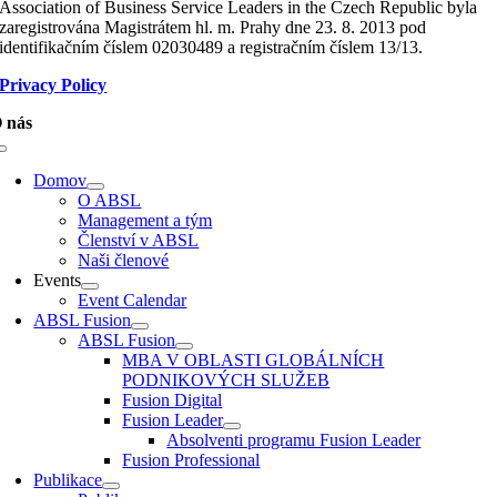
Association of Business Service Leaders in the Czech Republic byla
zaregistrována Magistrátem hl. m. Prahy dne 23. 8. 2013 pod
identifikačním číslem 02030489 a registračním číslem 13/13.
Privacy Policy
 nás
Toggle
Navigation
Domov
O ABSL
Management a tým
Členství v ABSL
Naši členové
Events
Event Calendar
ABSL Fusion
ABSL Fusion
MBA V OBLASTI GLOBÁLNÍCH
PODNIKOVÝCH SLUŽEB
Fusion Digital
Fusion Leader
Absolventi programu Fusion Leader
Fusion Professional
Publikace