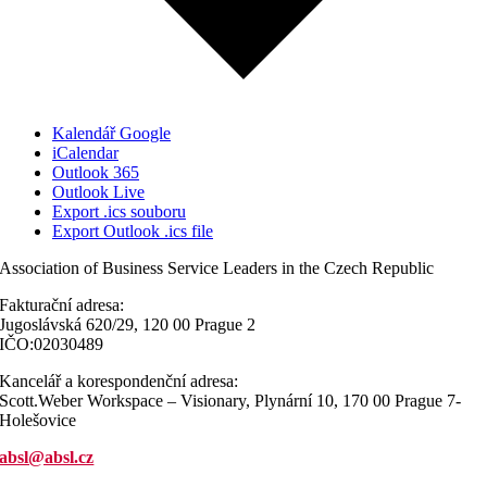
Kalendář Google
iCalendar
Outlook 365
Outlook Live
Export .ics souboru
Export Outlook .ics file
Association of Business Service Leaders in the Czech Republic
Fakturační adresa:
Jugoslávská 620/29, 120 00 Prague 2
IČO:02030489
Kancelář a korespondenční adresa:
Scott.Weber Workspace – Visionary, Plynární 10, 170 00 Prague 7-
Holešovice
absl@absl.cz