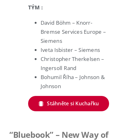
TÝM :
David Böhm – Knorr-
Bremse Services Europe –
Siemens
Iveta Isbister – Siemens
Christopher Therkelsen –
Ingersoll Rand
Bohumil Říha – Johnson &
Johnson
Stáhněte si Kuchařku
“Bluebook” – New Way of